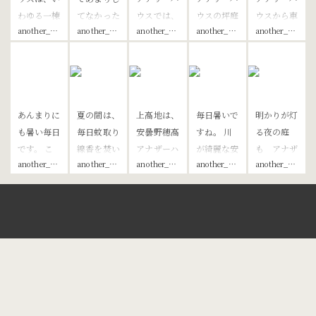
わゆる一棟
てなかった
ウスでは、
ウスの坪庭
ウスから車
another_house_official
another_house_official
another_house_official
another_house_official
another_house_official
貸し宿で
キッチンの
現在8月
とお庭。
で5分程の
す。 ロビ
ご紹介を。
は、8/27-
私のお気に
ラーメン屋
ーや受付な
安曇野穂高
8/28のご
入りです。
さん！ 味
どもなく、
アナザーハ
滞在と
お風呂に行
しろ。 国
対面での鍵
ウスでは、
8/30-8/31
く時やトイ
営アルプス
あんまりに
夏の間は、
上高地は、
毎日暑いで
明かりが灯
の受け渡し
お客様ご自
のご滞在 9
レへ行く時
あづみの公
も暑い毎日
毎日蚊取り
安曇野穂高
すね。 川
る夜の庭
もありませ
身で調理し
月以降のご
に通る窓か
園 堀金穂
です。 こ
線香を焚い
アナザーハ
が綺麗な安
も アナザ
ん。 です
ていただく
予約を承っ
ら見える坪
高口 から
another_house_official
another_house_official
another_house_official
another_house_official
another_house_official
んな時は北
てお待ちし
ウスから車
曇野は ラ
ーハウスの
が、『おも
事ができる
ておりま
庭は これ
も車で7分
アルプス牧
ておりま
で1時間ち
フティング
好きな景色
てなし』
よう、調理
す。 安曇
からもう少
程。 カウ
場直売店の
す。 蚊取
ょっとで行
もおすすめ
です。 ご
『人のぬく
器具や調味
野は、9月
し苔が増え
ンター席、
ソフトクリ
り線香は、
ける距離で
です！ 写
飯を食べて
もり』はい
料、食器を
上旬はまだ
てくれたら
テーブル
ームじゃな
除虫菊を有
す。 北ア
真は大王わ
帰ってきて
ちばん忘れ
揃えていま
日中は残暑
良いなぁと
席、お座敷
いか！ 緑
効成分とし
ルプスの山
さび農場で
も 足元の
てならず
す。 何気
が続きます
思っている
もあり 家
の景色にソ
た天然素材
と清流の自
の川下りで
明かりは
宿のところ
なく自分た
が だんだ
ところで
族で入りや
特定商取引法に基づく表記
フトクリー
100%の蚊
然美がとて
す。 3歳以
ホッとしま
どころでお
ちが普段、
んと朝晩は
す。 この
すいラーメ
プライバシーポリシー
ム、最高で
取り線香を
も素晴らし
上から楽し
す。 でも
客様に感じ
家で使って
涼しくなる
坪庭がちら
ン屋さんで