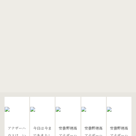
[%list_end%]
[%article%]
[%category%]
[%tags%]
ページトップへ
アナザーハ
今日は今ま
安曇野穂高
安曇野穂高
安曇野穂高
ウスは、い
であまりし
アナザーハ
アナザーハ
アナザーハ