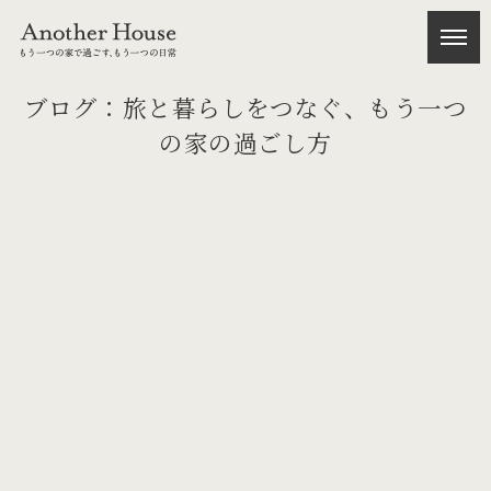
ブログ：旅と暮らしをつなぐ、もう一つ
の家の過ごし方
[%title%]
[%article_date_notime_wa%]
[%lead%]
[%list_start%]