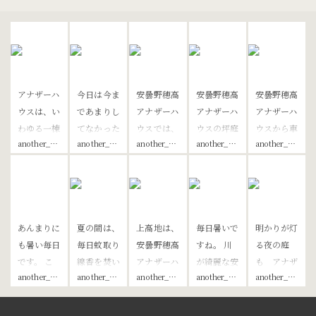
アナザーハ
今日は今ま
安曇野穂高
安曇野穂高
安曇野穂高
ウスは、い
であまりし
アナザーハ
アナザーハ
アナザーハ
わゆる一棟
てなかった
ウスでは、
ウスの坪庭
ウスから車
another_house_official
another_house_official
another_house_official
another_house_official
another_house_official
貸し宿で
キッチンの
現在8月
とお庭。
で5分程の
す。 ロビ
ご紹介を。
は、8/27-
私のお気に
ラーメン屋
ーや受付な
安曇野穂高
8/28のご
入りです。
さん！ 味
どもなく、
アナザーハ
滞在と
お風呂に行
しろ。 国
対面での鍵
ウスでは、
8/30-8/31
く時やトイ
営アルプス
あんまりに
夏の間は、
上高地は、
毎日暑いで
明かりが灯
の受け渡し
お客様ご自
のご滞在 9
レへ行く時
あづみの公
も暑い毎日
毎日蚊取り
安曇野穂高
すね。 川
る夜の庭
もありませ
身で調理し
月以降のご
に通る窓か
園 堀金穂
です。 こ
線香を焚い
アナザーハ
が綺麗な安
も アナザ
ん。 です
ていただく
予約を承っ
ら見える坪
高口 から
another_house_official
another_house_official
another_house_official
another_house_official
another_house_official
んな時は北
てお待ちし
ウスから車
曇野は ラ
ーハウスの
が、『おも
事ができる
ておりま
庭は これ
も車で7分
アルプス牧
ておりま
で1時間ち
フティング
好きな景色
てなし』
よう、調理
す。 安曇
からもう少
程。 カウ
場直売店の
す。 蚊取
ょっとで行
もおすすめ
です。 ご
『人のぬく
器具や調味
野は、9月
し苔が増え
ンター席、