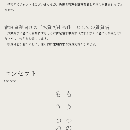
・建物内にフロントはございませんが、近隣の管理委託事業者と連携し運営を行ってお
ります。
宿泊事業向けの「転貸可能物件」としての賃貸借
・旅館業法に基づく簡易宿所もしくは住宅宿泊事業法（民泊新法）に基づく事業を行い
たい方に、物件をお貸しします。
・転貸可能な物件として、原則的に定期借家の賃貸契約となります。
コンセプト
Concept
もう一つの家で、